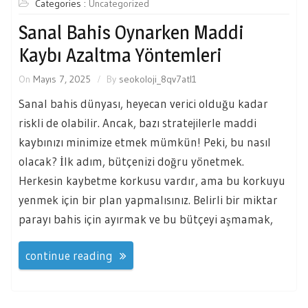
Categories :
Uncategorized
Sanal Bahis Oynarken Maddi
Kaybı Azaltma Yöntemleri
On
Mayıs 7, 2025
By
seokoloji_8qv7atl1
Sanal bahis dünyası, heyecan verici olduğu kadar
riskli de olabilir. Ancak, bazı stratejilerle maddi
kaybınızı minimize etmek mümkün! Peki, bu nasıl
olacak? İlk adım, bütçenizi doğru yönetmek.
Herkesin kaybetme korkusu vardır, ama bu korkuyu
yenmek için bir plan yapmalısınız. Belirli bir miktar
parayı bahis için ayırmak ve bu bütçeyi aşmamak,
continue reading