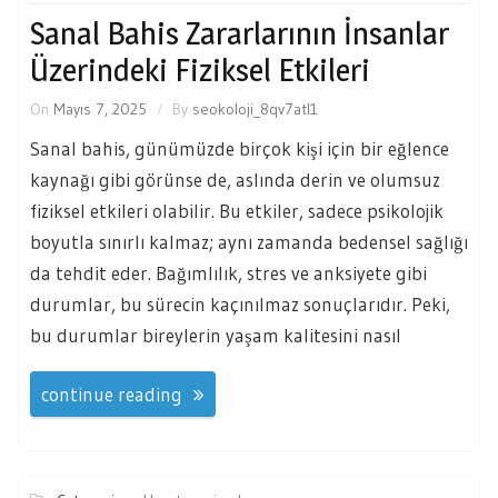
Sanal Bahis Zararlarının İnsanlar
Üzerindeki Fiziksel Etkileri
On
Mayıs 7, 2025
By
seokoloji_8qv7atl1
Sanal bahis, günümüzde birçok kişi için bir eğlence
kaynağı gibi görünse de, aslında derin ve olumsuz
fiziksel etkileri olabilir. Bu etkiler, sadece psikolojik
boyutla sınırlı kalmaz; aynı zamanda bedensel sağlığı
da tehdit eder. Bağımlılık, stres ve anksiyete gibi
durumlar, bu sürecin kaçınılmaz sonuçlarıdır. Peki,
bu durumlar bireylerin yaşam kalitesini nasıl
continue reading