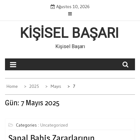
Skip
Ağustos 10, 2026
to
content
KIŞISEL BAŞARI
Kişisel Başarı
Home
2025
Mayıs
7
Gün:
7 Mayıs 2025
Categories :
Uncategorized
Sanal Bahis Zararlarının