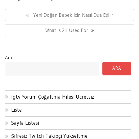
Yazı
gezinmesi
Previous
Yeni Doğan Bebek Için Nasıl Dua Edilir
Post:
Next
What Is 21 Used For
Post:
Ara
ARA
Igtv Yorum Çoğaltma Hilesi Ücretsiz
Liste
Sayfa Listesi
Şifresiz Twitch Takipçi Yükseltme