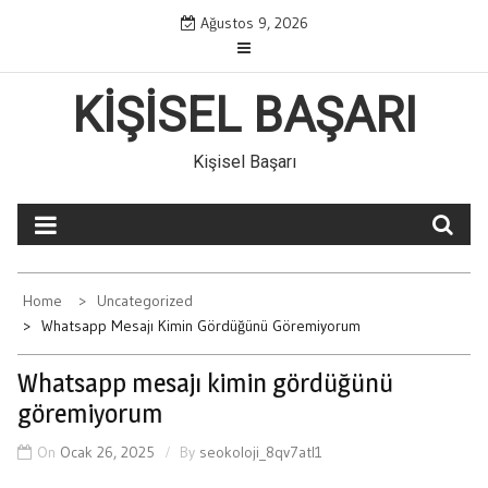
Skip
Ağustos 9, 2026
to
content
KIŞISEL BAŞARI
Kişisel Başarı
Home
Uncategorized
Whatsapp Mesajı Kimin Gördüğünü Göremiyorum
Whatsapp mesajı kimin gördüğünü
göremiyorum
On
Ocak 26, 2025
By
seokoloji_8qv7atl1