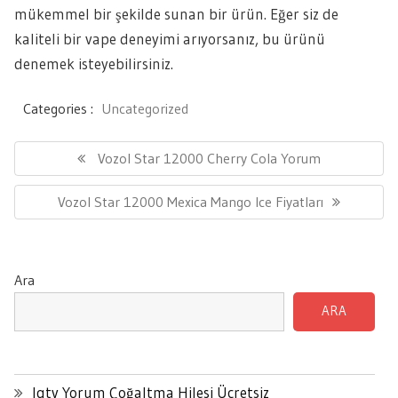
mükemmel bir şekilde sunan bir ürün. Eğer siz de
kaliteli bir vape deneyimi arıyorsanız, bu ürünü
denemek isteyebilirsiniz.
Categories :
Uncategorized
Yazı
gezinmesi
Previous
Vozol Star 12000 Cherry Cola Yorum
Post:
Next
Vozol Star 12000 Mexica Mango Ice Fiyatları
Post:
Ara
ARA
Igtv Yorum Çoğaltma Hilesi Ücretsiz