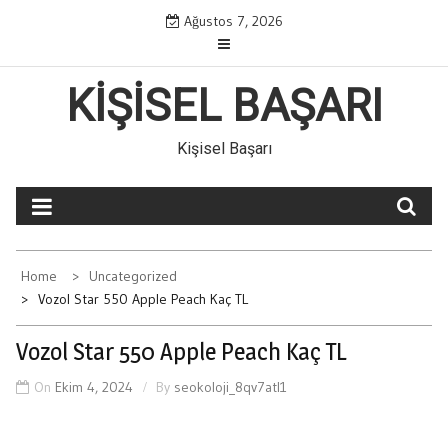
Skip
Ağustos 7, 2026
to
content
KIŞISEL BAŞARI
Kişisel Başarı
Home
Uncategorized
Vozol Star 550 Apple Peach Kaç TL
Vozol Star 550 Apple Peach Kaç TL
On
Ekim 4, 2024
By
seokoloji_8qv7atl1