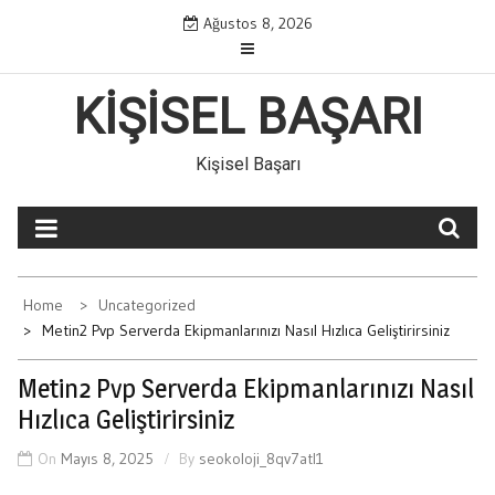
Skip
Ağustos 8, 2026
to
content
KIŞISEL BAŞARI
Kişisel Başarı
Home
Uncategorized
Metin2 Pvp Serverda Ekipmanlarınızı Nasıl Hızlıca Geliştirirsiniz
Metin2 Pvp Serverda Ekipmanlarınızı Nasıl
Hızlıca Geliştirirsiniz
On
Mayıs 8, 2025
By
seokoloji_8qv7atl1