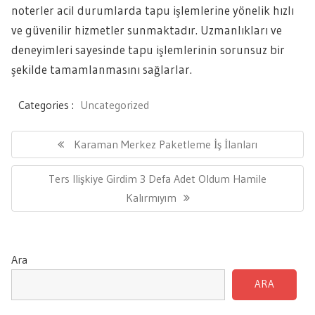
noterler acil durumlarda tapu işlemlerine yönelik hızlı
ve güvenilir hizmetler sunmaktadır. Uzmanlıkları ve
deneyimleri sayesinde tapu işlemlerinin sorunsuz bir
şekilde tamamlanmasını sağlarlar.
Categories :
Uncategorized
Yazı
gezinmesi
Previous
Karaman Merkez Paketleme İş İlanları
Post:
Next
Ters Ilişkiye Girdim 3 Defa Adet Oldum Hamile
Post:
Kalırmıyım
Ara
ARA