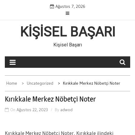
Skip
Ağustos 7, 2026
to
content
KIŞISEL BAŞARI
Kişisel Başarı
Home
Uncategorized
Kırıkkale Merkez Nöbetçi Noter
Kırıkkale Merkez Nöbetçi Noter
On
Ağustos 22, 2023
By
adwod
Kırıkkale Merkez Nöbetçi Noter, Kırıkkale ilindeki