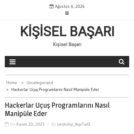
Skip
Ağustos 6, 2026
to
content
KIŞISEL BAŞARI
Kişisel Başarı
Home
Uncategorized
Hackerlar Uçuş Programlarını Nasıl Manipüle Eder
Hackerlar Uçuş Programlarını Nasıl
Manipüle Eder
On
Kasım 20, 2025
By
seokoloji_8qv7atl1