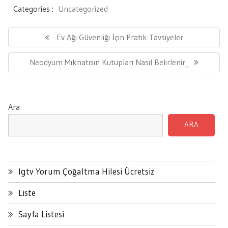
Categories :
Uncategorized
Yazı
gezinmesi
Previous
Ev Ağı Güvenliği İçin Pratik Tavsiyeler
Post:
Next
Neodyum Mıknatısın Kutupları Nasıl Belirlenir_
Post:
Ara
ARA
Igtv Yorum Çoğaltma Hilesi Ücretsiz
Liste
Sayfa Listesi