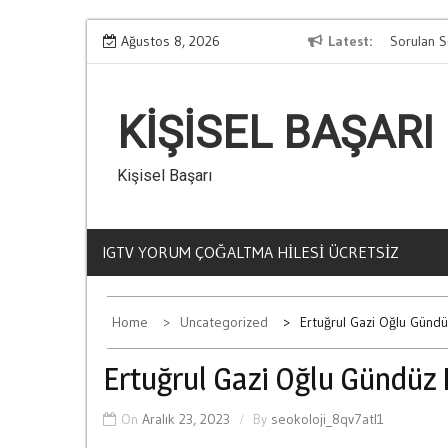
Skip
rin Davranislari
Ağustos 8, 2026
Kumar Bagimliligi Hakkinda En Cok Sorulan Sor
Latest
to
content
KIŞISEL BAŞARI
Kişisel Başarı
IGTV YORUM ÇOĞALTMA HILESI ÜCRETSIZ
Home
Uncategorized
Ertuğrul Gazi Oğlu Gündü
Ertuğrul Gazi Oğlu Gündüz 
On
Aralık 23, 2023
By
seokoloji_8qv7atl1