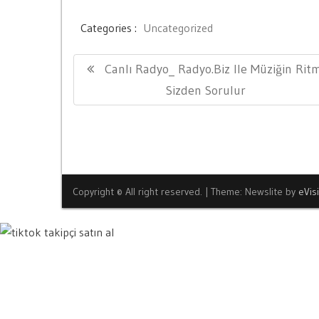
Categories :
Uncategorized
Yazı
Previous
Canlı Radyo_ Radyo.biz Ile Müziğin Rit
gezinmesi
Post:
Sizden Sorulur
Copyright © All right reserved.
|
Theme: Newslite by
eVis