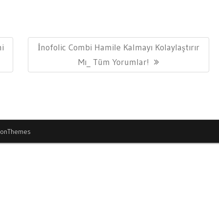
Next
mi
İnofolic Combi Hamile Kalmayı Kolaylaştırır
Post:
Mı_ Tüm Yorumlar!
ionThemes