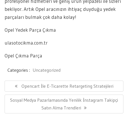
profesyonel hizmetleri ve geniş ürün yelpazesi ile sizleri
bekliyor. Artık Opel aracınızın ihtiyaç duyduğu yedek
parçaları bulmak çok daha kolay!
Opel Yedek Parça Çıkma
ulasotocikma.com.tr
Opel Çıkma Parça
Categories :
Uncategorized
Yazı
gezinmesi
Previous
Opencart İle E-Ticarette Retargeting Stratejileri
Post:
Next
Sosyal Medya Pazarlamasında Yenilik İnstagram Takipçi
Post:
Satın Alma Trendleri