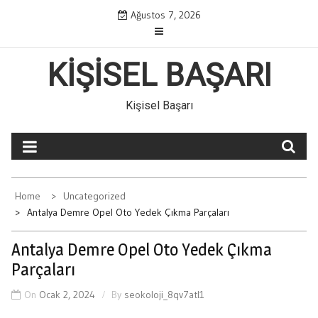
Skip
Ağustos 7, 2026
to
content
KIŞISEL BAŞARI
Kişisel Başarı
Home
Uncategorized
Antalya Demre Opel Oto Yedek Çıkma Parçaları
Antalya Demre Opel Oto Yedek Çıkma
Parçaları
On
Ocak 2, 2024
By
seokoloji_8qv7atl1